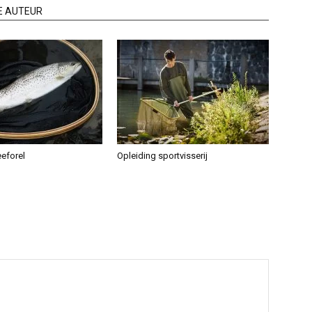
E AUTEUR
eeforel
Opleiding sportvisserij