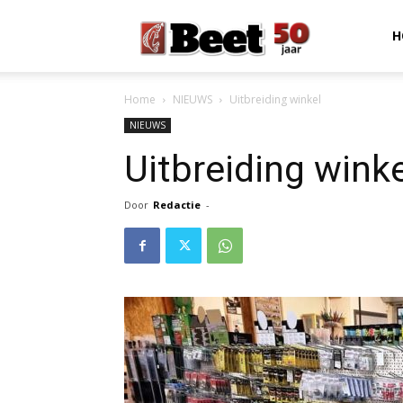
Beet
H
Home
NIEUWS
Uitbreiding winkel
Magazine
NIEUWS
Uitbreiding winke
Door
Redactie
-