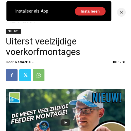
×
Installeer als App
Installeren
Home
NIEUWS
NIEUWS
Uiterst veelzijdige
voerkorfmontages
Door
Redactie
-
1258