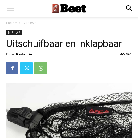
Home
NIEUWS
NIEUWS
Uitschuifbaar en inklapbaar
Door
Redactie
-
961