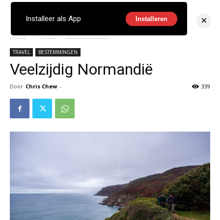
×
Installeer als App
Installeren
Home
TRAVEL
BESTEMMINGEN
TRAVEL
BESTEMMINGEN
Veelzijdig Normandië
Door
Chris Chew
-
339