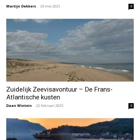
Martijn Dekkers
-
26 mei 2025
0
Zuidelijk Zeevisavontuur – De Frans-
Atlantische kusten
Daan Wintein
-
22 februari 2025
0