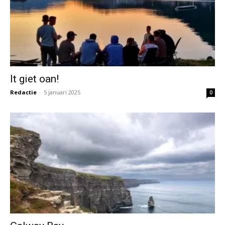
It giet oan!
Redactie
-
5 januari 2025
0