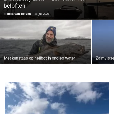
beloften
Ilonca van de Ven
-
23 juli 2026
Met kunstaas op heilbot in ondiep water
Zalmvisse