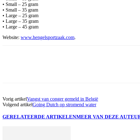
• Small – 25 gram
• Small – 35 gram
• Large – 25 gram
• Large – 35 gram
• Large – 45 gram
Website:
www.hengelsportzaak.com
.
Vorig artikel
Vangst van conger gemeld in België
Volgend artikel
Going Dutch op stromend water
GERELATEERDE ARTIKELEN
MEER VAN DEZE AUTEU