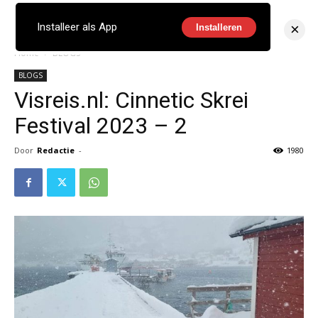
×
Installeer als App
Installeren
Home
BLOGS
BLOGS
Visreis.nl: Cinnetic Skrei
Festival 2023 – 2
Door
Redactie
-
1980