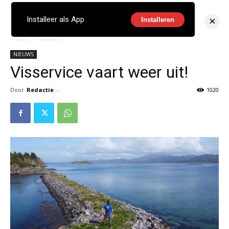
×
Installeer als App
Installeren
Home
NIEUWS
NIEUWS
Visservice vaart weer uit!
Door
Redactie
-
1020