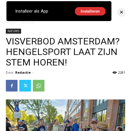
×
Installeer als App
Installeren
Home
NIEUWS
NIEUWS
VISVERBOD AMSTERDAM?
HENGELSPORT LAAT ZIJN
STEM HOREN!
Door
Redactie
-
2281