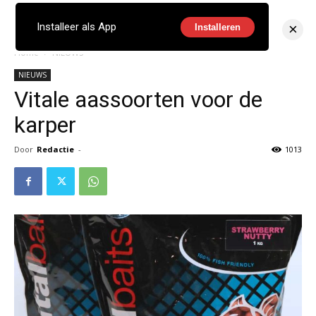
×
Installeer als App
Installeren
Home
NIEUWS
NIEUWS
Vitale aassoorten voor de
karper
Door
Redactie
-
1013