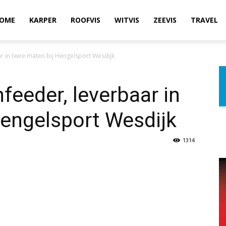
OME
KARPER
ROOFVIS
WITVIS
ZEEVIS
TRAVEL
r in twee maten bij Hengelsport Wesdijk
feeder, leverbaar in
Hengelsport Wesdijk
1314