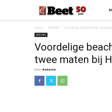
Beet
H
Home
NIEUWS
Voordelige beachfeeder, leverbaa
Magazine
NIEUWS
Voordelige beach
twee maten bij 
Door
Redactie
-