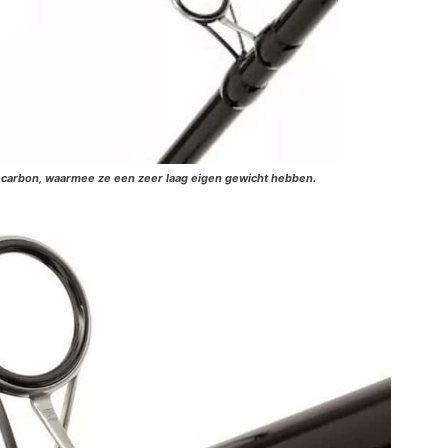
 carbon, waarmee ze een zeer laag eigen gewicht hebben.