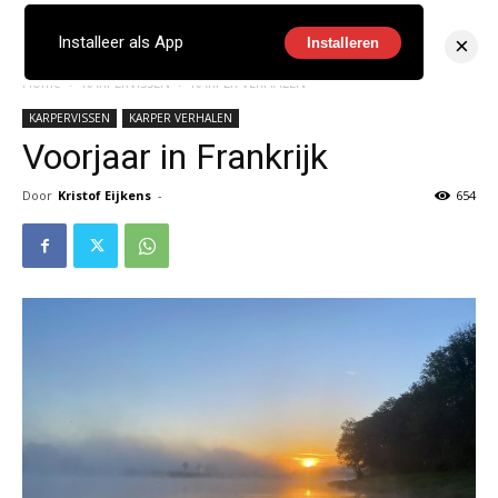
×
Installeer als App
Installeren
Home
KARPERVISSEN
KARPER VERHALEN
KARPERVISSEN
KARPER VERHALEN
Voorjaar in Frankrijk
Door
Kristof Eijkens
-
654