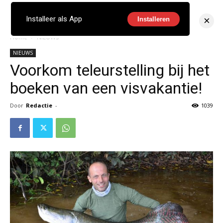
×
Installeer als App
Installeren
Home
NIEUWS
NIEUWS
Voorkom teleurstelling bij het
boeken van een visvakantie!
Door
Redactie
-
1039