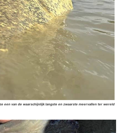
ze een van de waarschijnlijk langste en zwaarste meervallen ter wereld