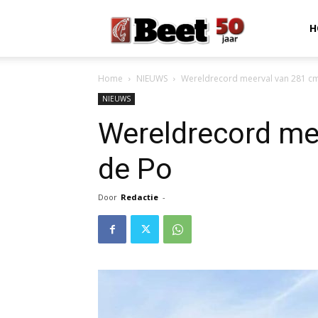
Beet
H
Home
NIEUWS
Wereldrecord meerval van 281 c
Magazine
NIEUWS
Wereldrecord me
de Po
Door
Redactie
-