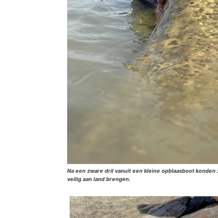
Na een zware dril vanuit een kleine opblaasboot konden 
veilig aan land brengen.