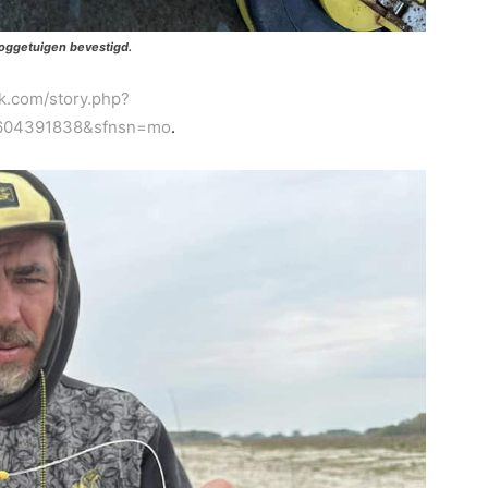
ooggetuigen bevestigd.
ok.com/story.php?
4604391838&sfnsn=mo
.