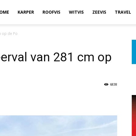
OME
KARPER
ROOFVIS
WITVIS
ZEEVIS
TRAVEL
m op de Po
erval van 281 cm op
6838