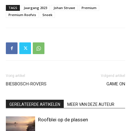
TAGS
Jaargang 2023
Johan Struwe
Premium
Premium Roofvis
Snoek
Vorig artikel
Volgend artikel
BIESBOSCH-ROVERS
GAME ON
GERELATEERDE ARTIKELEN
MEER VAN DEZE AUTEUR
Roofblei op de plassen