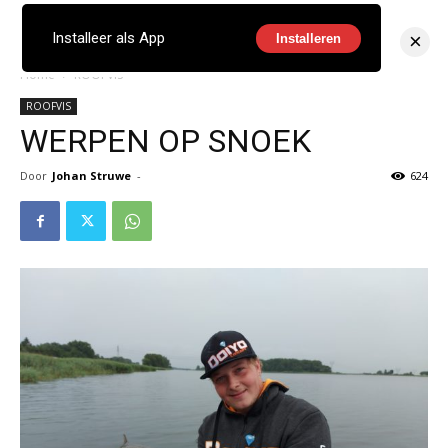
×
Installeer als App
Installeren
Home
ROOFVIS
ROOFVIS
WERPEN OP SNOEK
Door
Johan Struwe
-
624