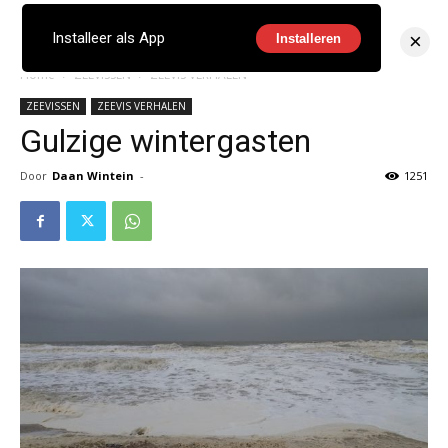
×
Installeer als App
Installeren
Home
ZEEVISSEN
ZEEVIS VERHALEN
ZEEVISSEN
ZEEVIS VERHALEN
Gulzige wintergasten
Door
Daan Wintein
-
1251