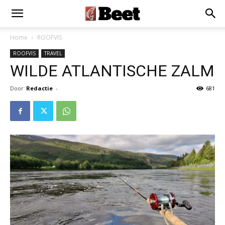
Home
ROOFVIS
ROOFVIS
TRAVEL
WILDE ATLANTISCHE ZALM
Door
Redactie
-
681