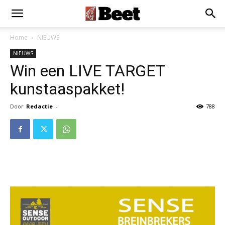
×
Installeer als App
Installeren
Home
NIEUWS
NIEUWS
Win een LIVE TARGET
kunstaaspakket!
Door
Redactie
-
788