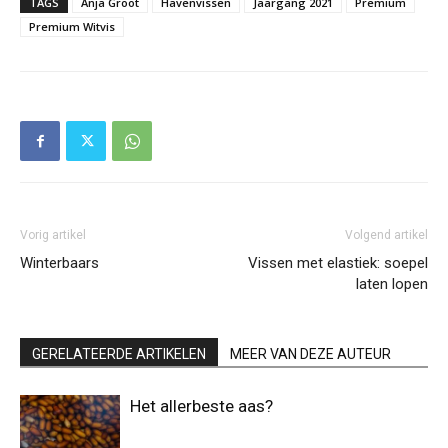
TAGS
Anja Groot
Havenvissen
Jaargang 2021
Premium
Premium Witvis
Vorig artikel
Volgend artikel
Winterbaars
Vissen met elastiek: soepel
laten lopen
GERELATEERDE ARTIKELEN
MEER VAN DEZE AUTEUR
Het allerbeste aas?