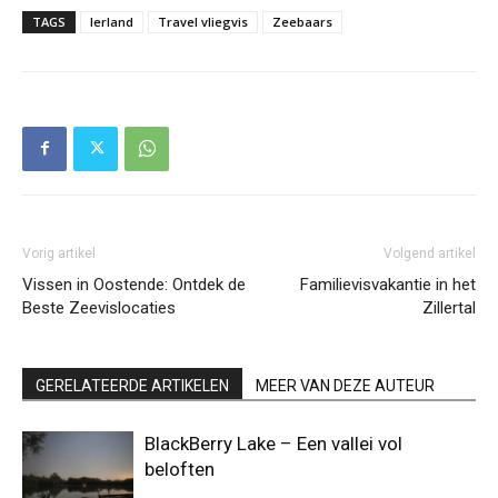
TAGS
Ierland
Travel vliegvis
Zeebaars
Vorig artikel
Volgend artikel
Vissen in Oostende: Ontdek de
Familievisvakantie in het
Beste Zeevislocaties
Zillertal
GERELATEERDE ARTIKELEN
MEER VAN DEZE AUTEUR
BlackBerry Lake – Een vallei vol
beloften