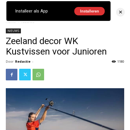
×
Installeer als App
Installeren
Home
NIEUWS
NIEUWS
Zeeland decor WK
Kustvissen voor Junioren
Door
Redactie
-
1180