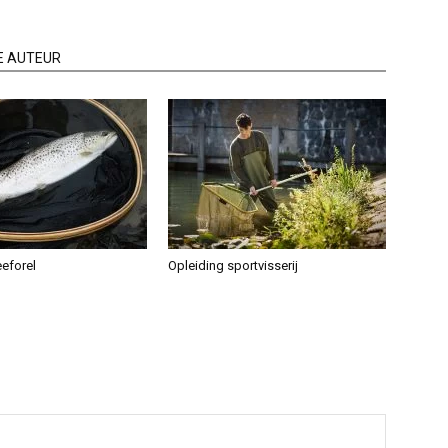
E AUTEUR
eeforel
Opleiding sportvisserij