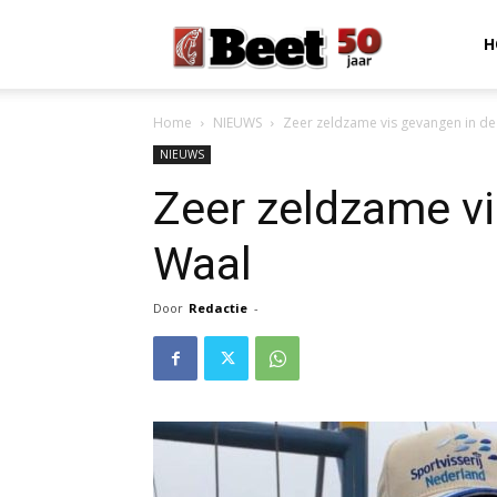
Beet
H
Home
NIEUWS
Zeer zeldzame vis gevangen in de
Magazine
NIEUWS
Zeer zeldzame vi
Waal
Door
Redactie
-