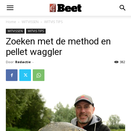
Home
WITVISSEN
WITVIS TIPS
WITVISSEN
WITVIS TIPS
Zoeken met de method en
pellet waggler
Door
Redactie
-
382