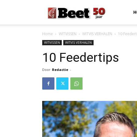
Beet
H
Home
WITVISSEN
WITVIS VERHALEN
10 Feedert
Magazine
WITVISSEN
WITVIS VERHALEN
10 Feedertips
Door
Redactie
-