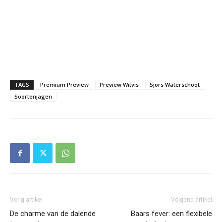
TAGS
Premium Preview
Preview Witvis
Sjors Waterschoot
Soortenjagen
Vorig artikel
Volgend artikel
De charme van de dalende
Baars fever: een flexibele