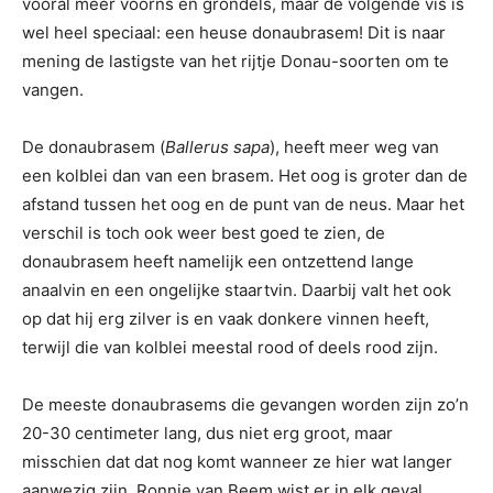
vooral meer voorns en grondels, maar de volgende vis is
wel heel speciaal: een heuse donaubrasem! Dit is naar
mening de lastigste van het rijtje Donau-soorten om te
vangen.
De donaubrasem (
Ballerus sapa
), heeft meer weg van
een kolblei dan van een brasem. Het oog is groter dan de
afstand tussen het oog en de punt van de neus. Maar het
verschil is toch ook weer best goed te zien, de
donaubrasem heeft namelijk een ontzettend lange
anaalvin en een ongelijke staartvin. Daarbij valt het ook
op dat hij erg zilver is en vaak donkere vinnen heeft,
terwijl die van kolblei meestal rood of deels rood zijn.
De meeste donaubrasems die gevangen worden zijn zo’n
20-30 centimeter lang, dus niet erg groot, maar
misschien dat dat nog komt wanneer ze hier wat langer
aanwezig zijn. Ronnie van Beem wist er in elk geval