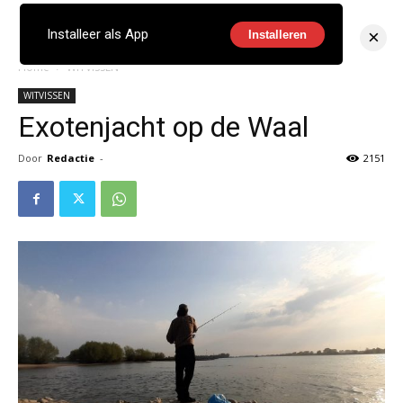
×
Installeer als App
Installeren
Home
WITVISSEN
WITVISSEN
Exotenjacht op de Waal
Door
Redactie
-
2151