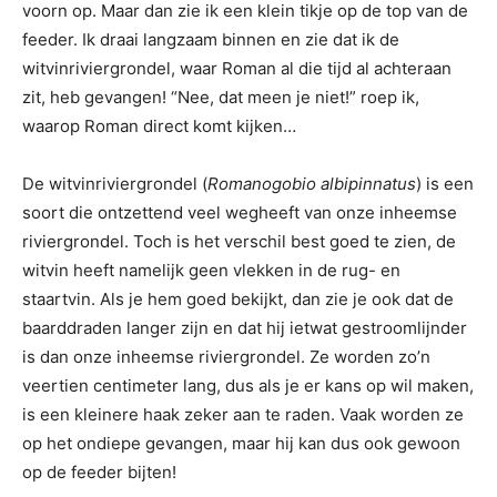
voorn op. Maar dan zie ik een klein tikje op de top van de
feeder. Ik draai langzaam binnen en zie dat ik de
witvinriviergrondel, waar Roman al die tijd al achteraan
zit, heb gevangen! “Nee, dat meen je niet!” roep ik,
waarop Roman direct komt kijken…
De witvinriviergrondel (
Romanogobio albipinnatus
) is een
soort die ontzettend veel wegheeft van onze inheemse
riviergrondel. Toch is het verschil best goed te zien, de
witvin heeft namelijk geen vlekken in de rug- en
staartvin. Als je hem goed bekijkt, dan zie je ook dat de
baarddraden langer zijn en dat hij ietwat gestroomlijnder
is dan onze inheemse riviergrondel. Ze worden zo’n
veertien centimeter lang, dus als je er kans op wil maken,
is een kleinere haak zeker aan te raden. Vaak worden ze
op het ondiepe gevangen, maar hij kan dus ook gewoon
op de feeder bijten!