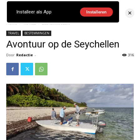
×
Installeer als App
Installeren
Home
TRAVEL
BESTEMMINGEN
TRAVEL
BESTEMMINGEN
Avontuur op de Seychellen
Door
Redactie
-
316