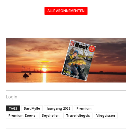
ALLE ABONNEMENTEN
---
Login
TAGS
Bart Mylle
Jaargang 2022
Premium
Premium Zeevis
Seychellen
Travel vliegvis
Vliegvissen