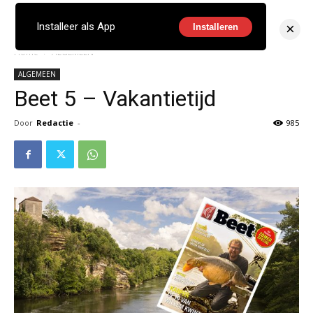
×
Installeer als App
Installeren
Home
ALGEMEEN
ALGEMEEN
Beet 5 – Vakantietijd
Door
Redactie
-
985