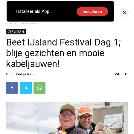
×
Installeer als App
Installeren
Home
ZEEVISSEN
ZEEVISSEN
Beet IJsland Festival Dag 1;
blije gezichten en mooie
kabeljauwen!
Door
Redactie
-
3015