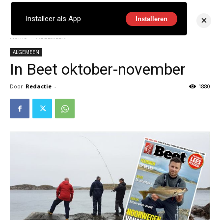
×
Installeer als App
Installeren
Home
ALGEMEEN
ALGEMEEN
In Beet oktober-november
Door
Redactie
-
1880