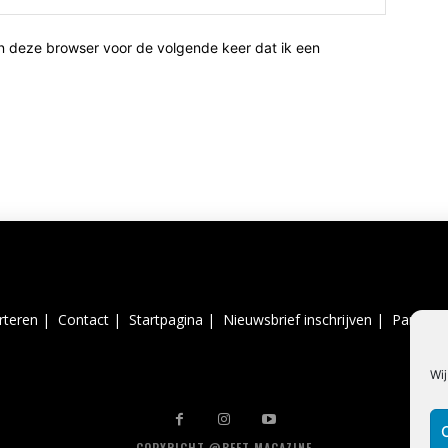
n deze browser voor de volgende keer dat ik een
rteren |
Contact |
Startpagina |
Nieuwsbrief inschrijven |
Partner 
Wij
COPYRIGHT @BEET MAGAZINE