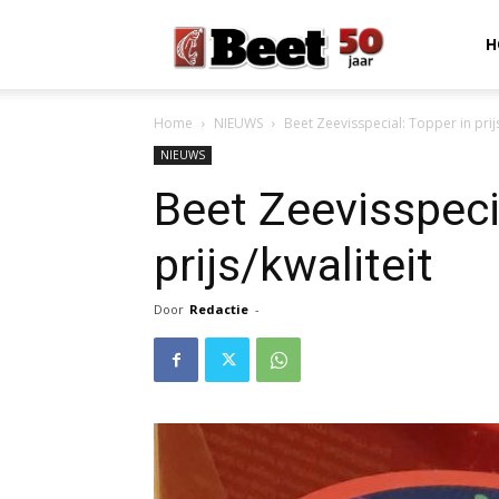
Beet
H
Home
NIEUWS
Beet Zeevisspecial: Topper in prijs
Magazine
NIEUWS
Beet Zeevisspeci
prijs/kwaliteit
Door
Redactie
-