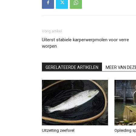
Vorig artikel
Uiterst stabiele karperwerpmolen voor verre
worpen
GERELATEERDE ARTIKELEN
MEER VAN DEZ
Uitzetting zeeforel
Opleiding sp