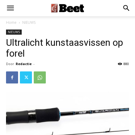
Home
NIEUWS
NIEUWS
Ultralicht kunstaasvissen op
forel
Door
Redactie
-
880