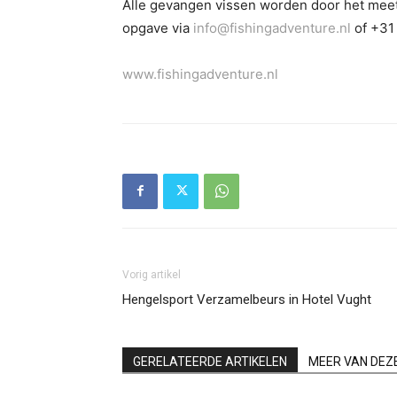
Alle gevangen vissen worden door het meett
opgave via
info@fishingadventure.nl
of +31 
www.fishingadventure.nl
Vorig artikel
Hengelsport Verzamelbeurs in Hotel Vught
GERELATEERDE ARTIKELEN
MEER VAN DEZ