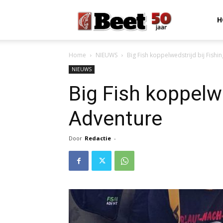
Beet
H
Home
NIEUWS
Big Fish koppelwedstrijd bij Fishi
Magazine
NIEUWS
Big Fish koppelwe
Adventure
Door
Redactie
-