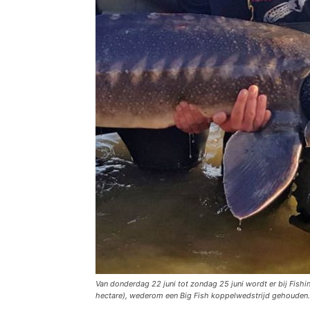
Van donderdag 22 juni tot zondag 25 juni wordt er bij Fish
hectare), wederom een Big Fish koppelwedstrijd gehouden.