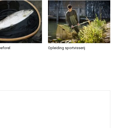
eeforel
Opleiding sportvisserij