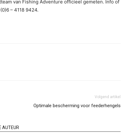
eam van Fishing Adventure officieel gemeten. Info of
(0)6 – 4118 9424.
Volgend artikel
Optimale bescherming voor feederhengels
E AUTEUR