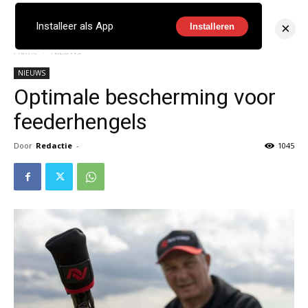
×
Installeer als App
Installeren
Home
NIEUWS
NIEUWS
Optimale bescherming voor
feederhengels
Door
Redactie
-
1045