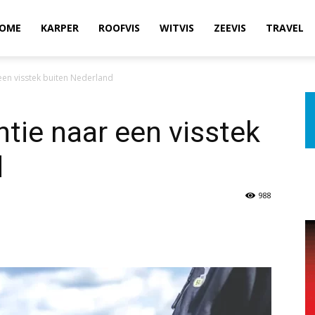
OME
KARPER
ROOFVIS
WITVIS
ZEEVIS
TRAVEL
een visstek buiten Nederland
tie naar een visstek
d
988