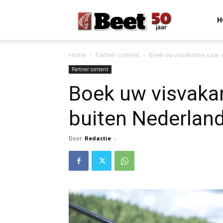
Beet
H
Home
Partner content
Boek uw visvakantie naar 
Magazine
Partner content
Boek uw visvakan
buiten Nederlan
Door
Redactie
-