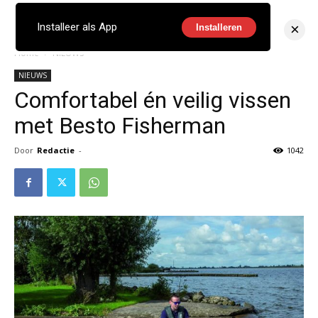
×
Installeer als App
Installeren
Home
NIEUWS
NIEUWS
Comfortabel én veilig vissen
met Besto Fisherman
Door
Redactie
-
1042