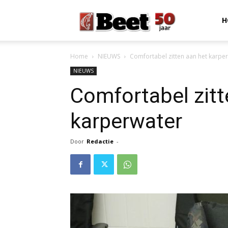
Beet
H
Home
NIEUWS
Comfortabel zitten aan het karpe
Magazine
NIEUWS
Comfortabel zitt
karperwater
Door
Redactie
-