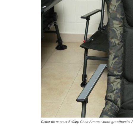
Onder de noemer B-Carp Chair Armrest komt groothandel Arc