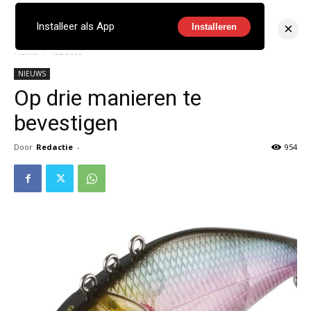
×
Installeer als App
Installeren
Home
NIEUWS
NIEUWS
Op drie manieren te
bevestigen
Door
Redactie
-
954