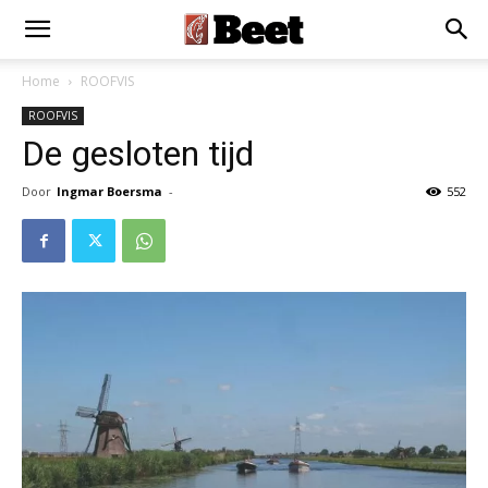
Home
ROOFVIS
ROOFVIS
De gesloten tijd
Door
Ingmar Boersma
-
552