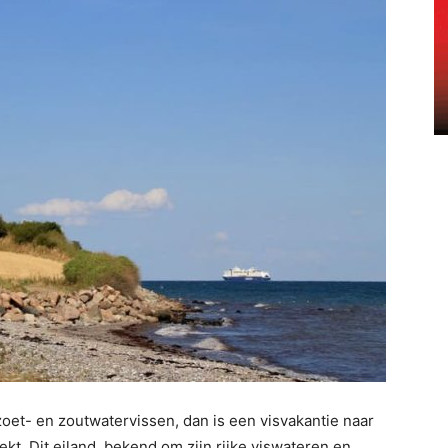
oet- en zoutwatervissen, dan is een visvakantie naar
t. Dit eiland, bekend om zijn rijke viswateren en