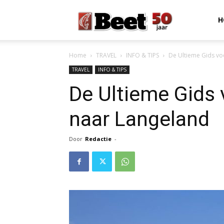
Beet
H
Home
TRAVEL
INFO & TIPS
De Ultieme Gids vo
Magazine
TRAVEL
INFO & TIPS
De Ultieme Gids 
naar Langeland
Door
Redactie
-