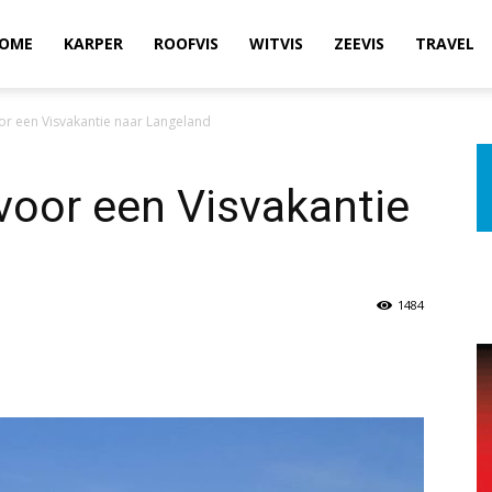
OME
KARPER
ROOFVIS
WITVIS
ZEEVIS
TRAVEL
or een Visvakantie naar Langeland
voor een Visvakantie
1484