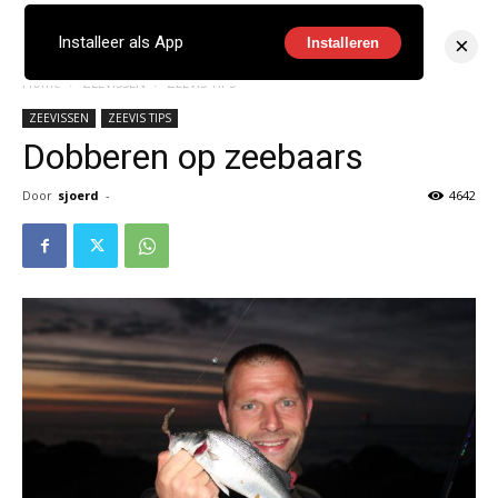
×
Installeer als App
Installeren
Home
ZEEVISSEN
ZEEVIS TIPS
ZEEVISSEN
ZEEVIS TIPS
Dobberen op zeebaars
Door
sjoerd
-
4642