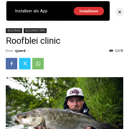
×
Installeer als App
Installeren
Home
ROOFVIS
ROOFVIS TIPS
ROOFVIS
ROOFVIS TIPS
Roofblei clinic
Door
sjoerd
-
12378