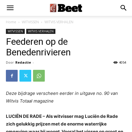
Home
WITVISSEN
WITVIS VERHALEN
WITVISSEN
WITVIS VERHALEN
Feederen op de
Benedenrivieren
Door
Redactie
-
4054
Deze bijdrage verscheen eerder in uitgave no. 90 van
Witvis Totaal magazine
LUCIËN DE RADE – Als witvisser mag Luciën de Rade
zich gelukkig prijzen met de enorme waterrijke
omgeving waar hij woont. Vooral het vissen op groot en