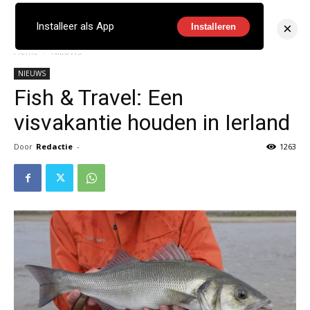
×
Installeer als App
Installeren
Home
NIEUWS
NIEUWS
Fish & Travel: Een
visvakantie houden in Ierland
Door
Redactie
-
1263