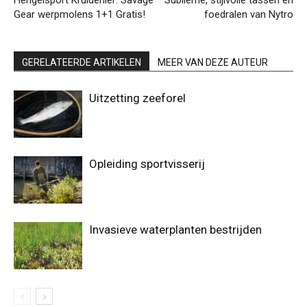
Hengelsport Kruidenier: Savage
Sublieme, stijlvolle tassen en
Gear werpmolens 1+1 Gratis!
foedralen van Nytro
GERELATEERDE ARTIKELEN
MEER VAN DEZE AUTEUR
Uitzetting zeeforel
Opleiding sportvisserij
Invasieve waterplanten bestrijden