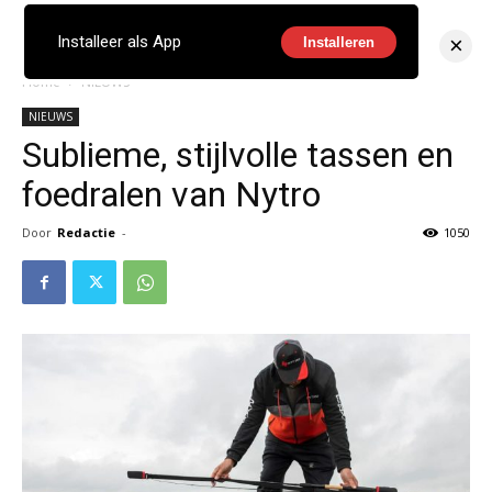
×
Installeer als App
Installeren
Home
NIEUWS
NIEUWS
Sublieme, stijlvolle tassen en
foedralen van Nytro
Door
Redactie
-
1050