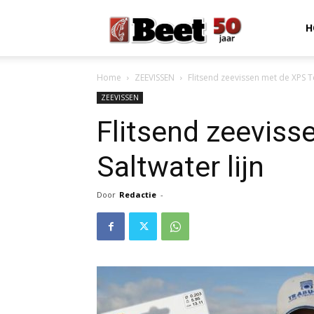
Beet
H
Home
ZEEVISSEN
Flitsend zeevissen met de XPS Te
Magazine
ZEEVISSEN
Flitsend zeevis
Saltwater lijn
Door
Redactie
-