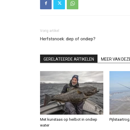
Vorig artikel
Herfstsnoek: diep of ondiep?
GERELATEERDE ARTIKELEN
MEER VAN DEZ
Met kunstaas op heilbot in ondiep
Pijlstaartro
water