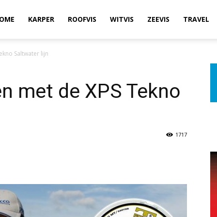
OME
KARPER
ROOFVIS
WITVIS
ZEEVIS
TRAVEL
kno Saltwater lijn
sen met de XPS Tekno
1717