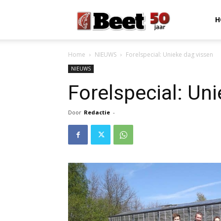
Beet
H
Home
NIEUWS
Forelspecial: Unieke dag vissen
Magazine
NIEUWS
Forelspecial: Un
Door
Redactie
-