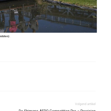
midden).
Volgend artikel