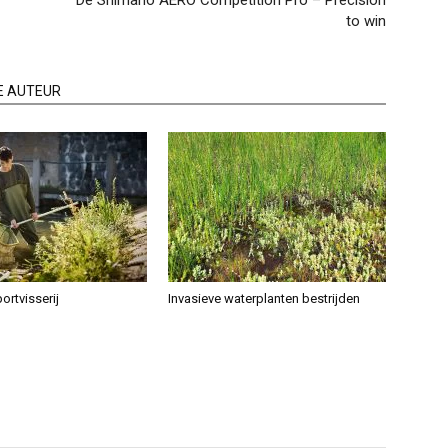
De Shimano AERO Competition Pro – Precision
to win
E AUTEUR
ortvisserij
Invasieve waterplanten bestrijden