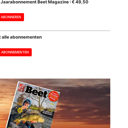
al Jaarabonnement Beet Magazine : € 49,50
---
ABONNEREN
--
t alle abonnementen
E ABONNEMENTEN
---