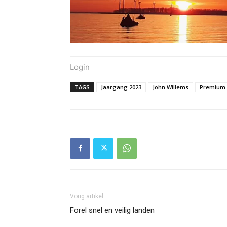
Login
TAGS
Jaargang 2023
John Willems
Premium
Vorig artikel
Forel snel en veilig landen