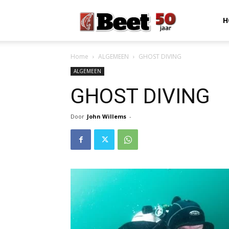
Beet
H
Home
ALGEMEEN
GHOST DIVING
Magazine
ALGEMEEN
GHOST DIVING
Door
John Willems
-