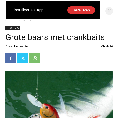
×
Installeer als App
Installeren
Home
ROOFVIS
ROOFVIS
Grote baars met crankbaits
Door
Redactie
-
4486