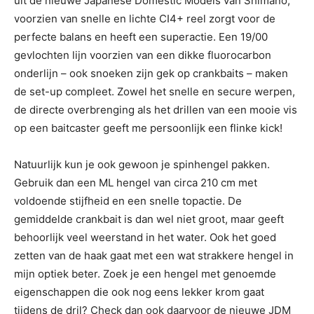
uit de nieuwe Japanese Domestic Models van Shimano,
voorzien van snelle en lichte CI4+ reel zorgt voor de
perfecte balans en heeft een superactie. Een 19/00
gevlochten lijn voorzien van een dikke fluorocarbon
onderlijn – ook snoeken zijn gek op crankbaits – maken
de set-up compleet. Zowel het snelle en secure werpen,
de directe overbrenging als het drillen van een mooie vis
op een baitcaster geeft me persoonlijk een flinke kick!
Natuurlijk kun je ook gewoon je spinhengel pakken.
Gebruik dan een ML hengel van circa 210 cm met
voldoende stijfheid en een snelle topactie. De
gemiddelde crankbait is dan wel niet groot, maar geeft
behoorlijk veel weerstand in het water. Ook het goed
zetten van de haak gaat met een wat strakkere hengel in
mijn optiek beter. Zoek je een hengel met genoemde
eigenschappen die ook nog eens lekker krom gaat
tijdens de dril? Check dan ook daarvoor de nieuwe JDM