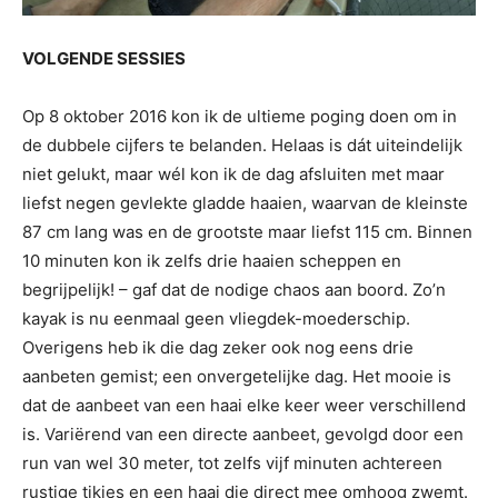
VOLGENDE SESSIES
Op 8 oktober 2016 kon ik de ultieme poging doen om in
de dubbele cijfers te belanden. Helaas is dát uiteindelijk
niet gelukt, maar wél kon ik de dag afsluiten met maar
liefst negen gevlekte gladde haaien, waarvan de kleinste
87 cm lang was en de grootste maar liefst 115 cm. Binnen
10 minuten kon ik zelfs drie haaien scheppen en
begrijpelijk! – gaf dat de nodige chaos aan boord. Zo’n
kayak is nu eenmaal geen vliegdek-moederschip.
Overigens heb ik die dag zeker ook nog eens drie
aanbeten gemist; een onvergetelijke dag. Het mooie is
dat de aanbeet van een haai elke keer weer verschillend
is. Variërend van een directe aanbeet, gevolgd door een
run van wel 30 meter, tot zelfs vijf minuten achtereen
rustige tikjes en een haai die direct mee omhoog zwemt.