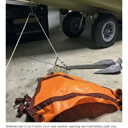
Ankeren kan in zo’n klein, toch wat wankel vaartuig een hachelijke zaak zijn,