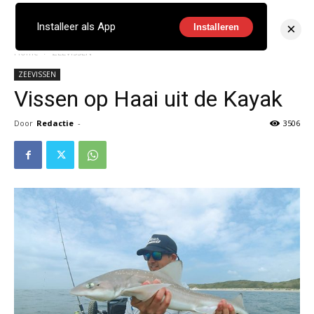
×
Installeer als App
Installeren
Home
ZEEVISSEN
ZEEVISSEN
Vissen op Haai uit de Kayak
Door
Redactie
-
3506